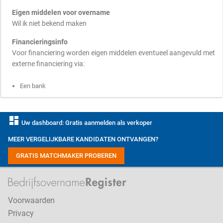
Eigen middelen voor overname
Wil ik niet bekend maken
Financieringsinfo
Voor financiering worden eigen middelen eventueel aangevuld met
externe financiering via:
Een bank
dashboard
Uw dashboard: Gratis aanmelden als verkoper
MEER VERGELIJKBARE KANDIDATEN ONTVANGEN?
GRATIS MATCHMAKER PROBEREN
Voorwaarden
Privacy