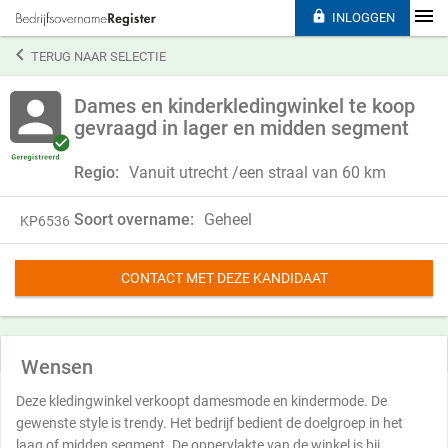

INLOGGEN

TERUG NAAR SELECTIE
Dames en kinderkledingwinkel te koop
gevraagd in lager en midden segment
Regio:
Vanuit utrecht /een straal van 60 km
Soort overname:
Geheel
KP6536
CONTACT MET DEZE KANDIDAAT
Wensen
Deze kledingwinkel verkoopt damesmode en kindermode. De
gewenste style is trendy. Het bedrijf bedient de doelgroep in het
laag of midden segment. De oppervlakte van de winkel is bij