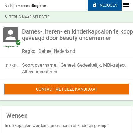

INLOGGEN

TERUG NAAR SELECTIE
Dames-, heren- en kinderkapsalon te koop
gevaagd door beauty ondernemer
Regio:
Geheel Nederland
Soort overname:
Geheel, Gedeeltelijk, MBI-traject,
KPKP19CYD85C
Alleen investeren
CONTACT MET DEZE KANDIDAAT
Wensen
In de kapsalon worden dames, heren of kinderen geknipt