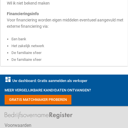
Wil ik niet bekend maken
Financieringsinfo
Voor financiering worden eigen middelen eventueel aangevuld met
externe financiering via:
Een bank
Het zakelijk netwerk
De familiaire sfeer
De familiaire sfeer
dashboard
Uw dashboard: Gratis aanmelden als verkoper
MEER VERGELIJKBARE KANDIDATEN ONTVANGEN?
GRATIS MATCHMAKER PROBEREN
Voorwaarden