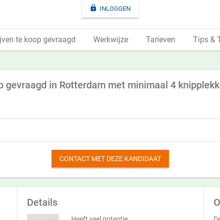

INLOGGEN
jven te koop gevraagd
Werkwijze
Tarieven
Tips & 
 gevraagd in Rotterdam met minimaal 4 knipplek
CONTACT MET DEZE KANDIDAAT
Details
O
Heeft veel potentie
De