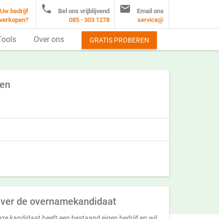


Uw bedrijf
Bel ons vrijblijvend
Email ons
verkopen?
085 - 303 1278
service@
Tools
Over ons
GRATIS PROBEREN
ken
ver de overnamekandidaat
ze kandidaat heeft een bestaand eigen bedrijf en wil