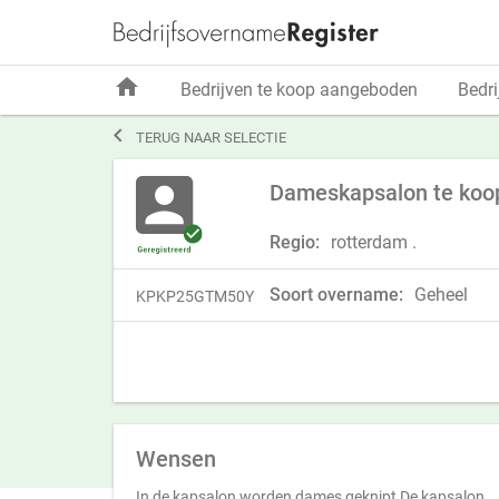
home
Bedrijven te koop aangeboden
Bedri

TERUG NAAR SELECTIE
Dameskapsalon te koop
Regio:
rotterdam .
Soort overname:
Geheel
KPKP25GTM50Y
Wensen
In de kapsalon worden dames geknipt De kapsalon