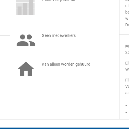
ui
be
wi
De

Geen medewerkers
M
2

E
Kan alleen worden gehuurd
Wi
F
Vo
aa