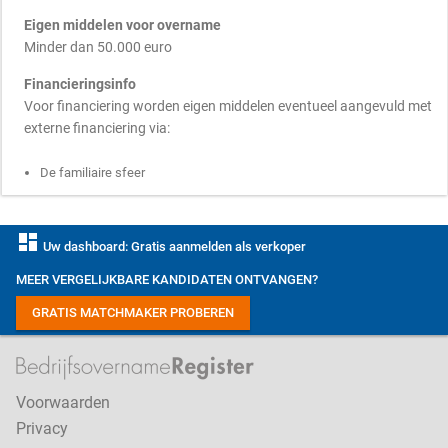
Eigen middelen voor overname
Minder dan 50.000 euro
Financieringsinfo
Voor financiering worden eigen middelen eventueel aangevuld met
externe financiering via:
De familiaire sfeer
dashboard
Uw dashboard: Gratis aanmelden als verkoper
MEER VERGELIJKBARE KANDIDATEN ONTVANGEN?
GRATIS MATCHMAKER PROBEREN
Voorwaarden
Privacy