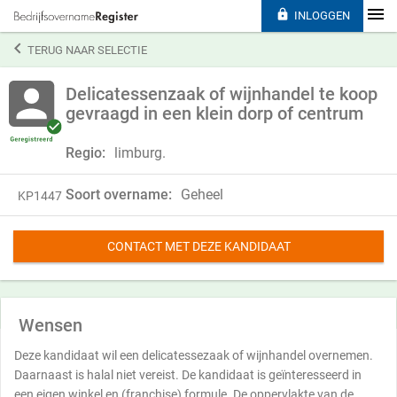

INLOGGEN

TERUG NAAR SELECTIE
Delicatessenzaak of wijnhandel te koop
gevraagd in een klein dorp of centrum
Regio:
limburg.
Soort overname:
Geheel
KP1447
CONTACT MET DEZE KANDIDAAT
Wensen
Deze kandidaat wil een delicatessezaak of wijnhandel overnemen.
Daarnaast is halal niet vereist. De kandidaat is geïnteresseerd in
een eigen winkel en (franchise) formule. De oppervlakte van de