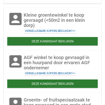
account_box
Kleine groentewinkel te koop
gevraagd (<50m2 in een klein
dorp)
VERGELIJKBARE KOPERS BEKIJKEN?>>
DEZE KANDIDAAT BEKIJKEN
account_box
AGF winkel te koop gevraagd in
een huurpand door ervaren AGF
ondernemer
VERGELIJKBARE KOPERS BEKIJKEN?>>
DEZE KANDIDAAT BEKIJKEN
account_box
Groente- of fruitspeciaalzaak te