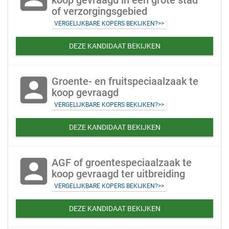
koop gevraagd in een grote stad
of verzorgingsgebied
VERGELIJKBARE KOPERS BEKIJKEN?>>
DEZE KANDIDAAT BEKIJKEN
account_box
Groente- en fruitspeciaalzaak te
koop gevraagd
VERGELIJKBARE KOPERS BEKIJKEN?>>
DEZE KANDIDAAT BEKIJKEN
account_box
AGF of groentespeciaalzaak te
koop gevraagd ter uitbreiding
VERGELIJKBARE KOPERS BEKIJKEN?>>
DEZE KANDIDAAT BEKIJKEN