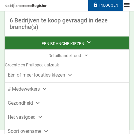

INLOGGEN
6 Bedrijven te koop gevraagd in deze
branche(s)

EEN BRANCHE KIEZEN

Detailhandel food
Groente en Fruitspeciaalzaak

Eén of meer locaties kiezen

# Medewerkers

Gezondheid

Het vastgoed

Soort overname