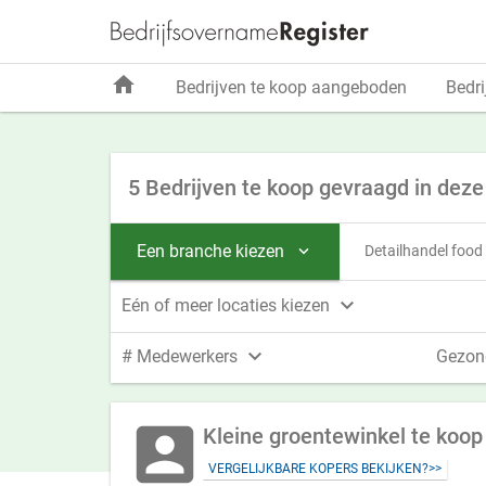
home
Bedrijven te koop aangeboden
Bedri
5 Bedrijven te koop gevraagd in deze
Een branche kiezen
Detailhandel food


Eén of meer locaties kiezen

# Medewerkers
Gezon
account_box
Kleine groentewinkel te koop
VERGELIJKBARE KOPERS BEKIJKEN?>>