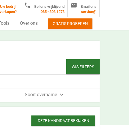


Uw bedrijf
Bel ons vrijblijvend
Email ons
verkopen?
085 - 303 1278
service@
Tools
Over ons
GRATIS PROBEREN
WIS FILTERS

Soort overname
DEZE KANDIDAAT BEKIJKEN