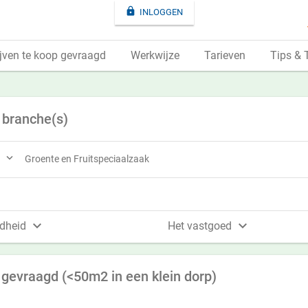

INLOGGEN
jven te koop gevraagd
Werkwijze
Tarieven
Tips & 
 branche(s)

Groente en Fruitspeciaalzaak


dheid
Het vastgoed
 gevraagd (<50m2 in een klein dorp)