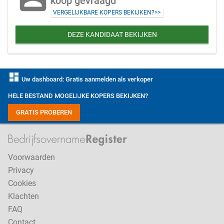
koop gevraagd
VERGELIJKBARE KOPERS BEKIJKEN?>>
DEZE KANDIDAAT BEKIJKEN
dashboard
Uw dashboard: Gratis aanmelden als verkoper
HELE BESTAND MOGELIJKE KOPERS BEKIJKEN?
GRATIS PROBEREN
Voorwaarden
Privacy
Cookies
Klachten
FAQ
Contact