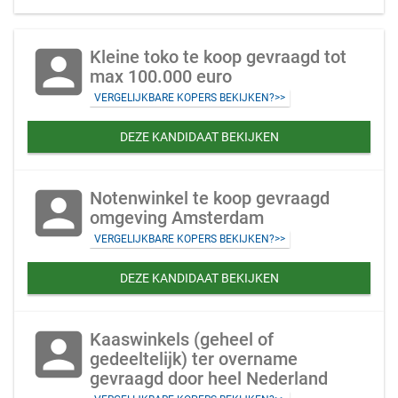
account_box
Kleine toko te koop gevraagd tot
max 100.000 euro
VERGELIJKBARE KOPERS BEKIJKEN?>>
DEZE KANDIDAAT BEKIJKEN
account_box
Notenwinkel te koop gevraagd
omgeving Amsterdam
VERGELIJKBARE KOPERS BEKIJKEN?>>
DEZE KANDIDAAT BEKIJKEN
account_box
Kaaswinkels (geheel of
gedeeltelijk) ter overname
gevraagd door heel Nederland