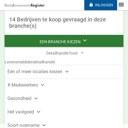

INLOGGEN
14 Bedrijven te koop gevraagd in deze
branche(s)

EEN BRANCHE KIEZEN

Detailhandel food
Levensmiddelendetailhandel

Eén of meer locaties kiezen

# Medewerkers

Gezondheid

Het vastgoed

Soort overname