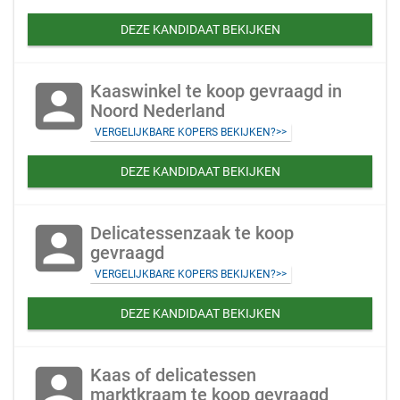
DEZE KANDIDAAT BEKIJKEN
account_box
Kaaswinkel te koop gevraagd in
Noord Nederland
VERGELIJKBARE KOPERS BEKIJKEN?>>
DEZE KANDIDAAT BEKIJKEN
account_box
Delicatessenzaak te koop
gevraagd
VERGELIJKBARE KOPERS BEKIJKEN?>>
DEZE KANDIDAAT BEKIJKEN
account_box
Kaas of delicatessen
marktkraam te koop gevraagd