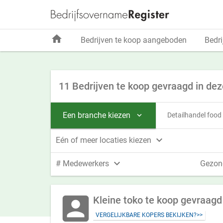
home
Bedrijven te koop aangeboden
Bedri
11 Bedrijven te koop gevraagd in dez
Een branche kiezen
Detailhandel food


Eén of meer locaties kiezen

# Medewerkers
Gezon
account_box
Kleine toko te koop gevraagd
VERGELIJKBARE KOPERS BEKIJKEN?>>