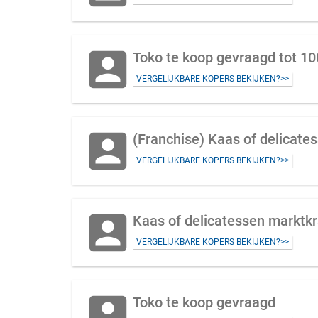
account_box
Toko te koop gevraagd tot 1
VERGELIJKBARE KOPERS BEKIJKEN?>>
account_box
(Franchise) Kaas of delicate
VERGELIJKBARE KOPERS BEKIJKEN?>>
account_box
Kaas of delicatessen marktk
VERGELIJKBARE KOPERS BEKIJKEN?>>
account_box
Toko te koop gevraagd