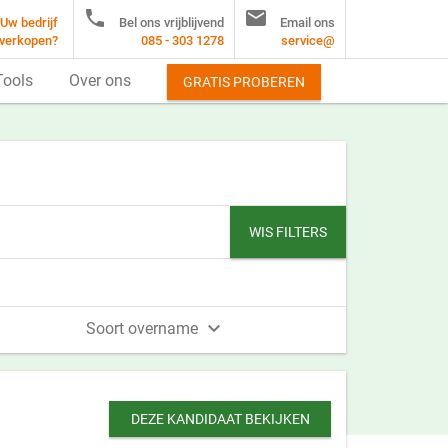


Uw bedrijf
Bel ons vrijblijvend
Email ons
verkopen?
085 - 303 1278
service@
Tools
Over ons
GRATIS PROBEREN
WIS FILTERS

Soort overname
DEZE KANDIDAAT BEKIJKEN