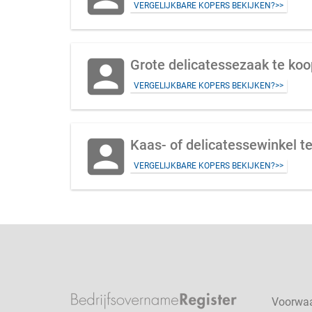
VERGELIJKBARE KOPERS BEKIJKEN?>>
account_box
Grote delicatessezaak te koo
VERGELIJKBARE KOPERS BEKIJKEN?>>
account_box
Kaas- of delicatessewinkel t
VERGELIJKBARE KOPERS BEKIJKEN?>>
Voorwa