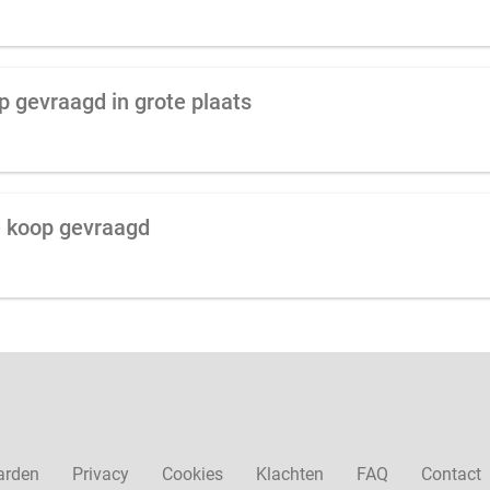
p gevraagd in grote plaats
e koop gevraagd
arden
Privacy
Cookies
Klachten
FAQ
Contact