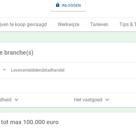

INLOGGEN
jven te koop gevraagd
Werkwijze
Tarieven
Tips & 
e branche(s)

Levensmiddelendetailhandel


dheid
Het vastgoed
 tot max 100.000 euro