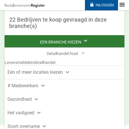

INLOGGEN
22 Bedrijven te koop gevraagd in deze
branche(s)

EEN BRANCHE KIEZEN

Detailhandel food
Levensmiddelendetailhandel

Eén of meer locaties kiezen

# Medewerkers

Gezondheid

Het vastgoed

Soort overname