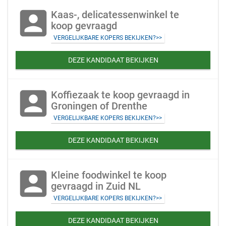
account_box
Kaas-, delicatessenwinkel te
koop gevraagd
VERGELIJKBARE KOPERS BEKIJKEN?>>
DEZE KANDIDAAT BEKIJKEN
account_box
Koffiezaak te koop gevraagd in
Groningen of Drenthe
VERGELIJKBARE KOPERS BEKIJKEN?>>
DEZE KANDIDAAT BEKIJKEN
account_box
Kleine foodwinkel te koop
gevraagd in Zuid NL
VERGELIJKBARE KOPERS BEKIJKEN?>>
DEZE KANDIDAAT BEKIJKEN