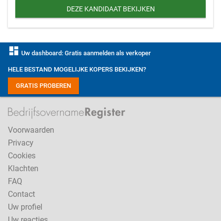
DEZE KANDIDAAT BEKIJKEN
dashboard
Uw dashboard: Gratis aanmelden als verkoper
HELE BESTAND MOGELIJKE KOPERS BEKIJKEN?
GRATIS PROBEREN
Voorwaarden
Privacy
Cookies
Klachten
FAQ
Contact
Uw profiel
Uw reacties