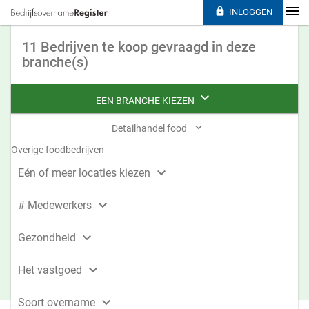

INLOGGEN
11 Bedrijven te koop gevraagd in deze
branche(s)

EEN BRANCHE KIEZEN

Detailhandel food
Overige foodbedrijven

Eén of meer locaties kiezen

# Medewerkers

Gezondheid

Het vastgoed

Soort overname