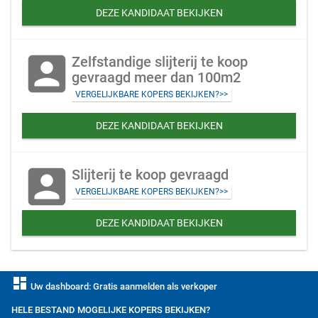
DEZE KANDIDAAT BEKIJKEN
account_box
Zelfstandige slijterij te koop
gevraagd meer dan 100m2
VERGELIJKBARE KOPERS BEKIJKEN?>>
DEZE KANDIDAAT BEKIJKEN
account_box
Slijterij te koop gevraagd
VERGELIJKBARE KOPERS BEKIJKEN?>>
DEZE KANDIDAAT BEKIJKEN
dashboard
Uw dashboard: Gratis aanmelden als verkoper
HELE BESTAND MOGELIJKE KOPERS BEKIJKEN?