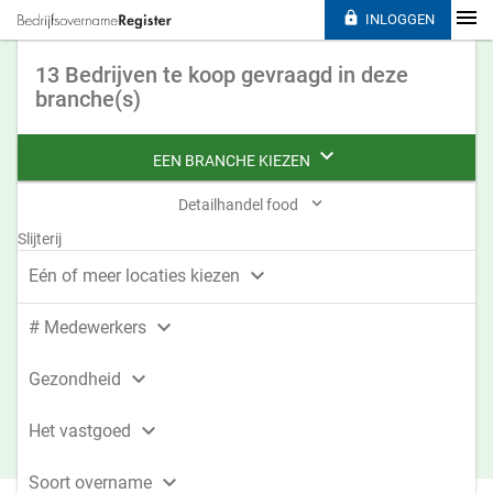

INLOGGEN
13 Bedrijven te koop gevraagd in deze
branche(s)

EEN BRANCHE KIEZEN

Detailhandel food
Slijterij

Eén of meer locaties kiezen

# Medewerkers

Gezondheid

Het vastgoed

Soort overname