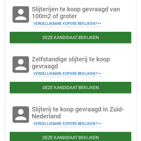
account_box
Slijterijen te koop gevraagd van
100m2 of groter
VERGELIJKBARE KOPERS BEKIJKEN?>>
DEZE KANDIDAAT BEKIJKEN
account_box
Zelfstandige slijterij te koop
gevraagd
VERGELIJKBARE KOPERS BEKIJKEN?>>
DEZE KANDIDAAT BEKIJKEN
account_box
Slijterij te koop gevraagd in Zuid-
Nederland
VERGELIJKBARE KOPERS BEKIJKEN?>>
DEZE KANDIDAAT BEKIJKEN