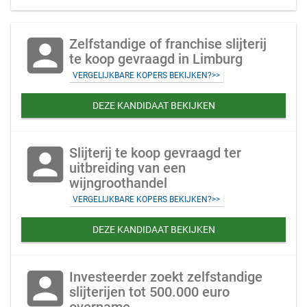
account_box
Zelfstandige of franchise slijterij
te koop gevraagd in Limburg
VERGELIJKBARE KOPERS BEKIJKEN?>>
DEZE KANDIDAAT BEKIJKEN
account_box
Slijterij te koop gevraagd ter
uitbreiding van een
wijngroothandel
VERGELIJKBARE KOPERS BEKIJKEN?>>
DEZE KANDIDAAT BEKIJKEN
account_box
Investeerder zoekt zelfstandige
slijterijen tot 500.000 euro