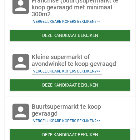
account_box
Franchise (buurt)supermarkt te
koop gevraagd met minimaal
300m2
VERGELIJKBARE KOPERS BEKIJKEN?>>
DEZE KANDIDAAT BEKIJKEN
account_box
Kleine supermarkt of
avondwinkel te koop gevraagd
VERGELIJKBARE KOPERS BEKIJKEN?>>
DEZE KANDIDAAT BEKIJKEN
account_box
Buurtsupermarkt te koop
gevraagd
VERGELIJKBARE KOPERS BEKIJKEN?>>
DEZE KANDIDAAT BEKIJKEN