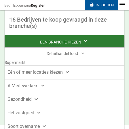

INLOGGEN
16 Bedrijven te koop gevraagd in deze
branche(s)

EEN BRANCHE KIEZEN

Detailhandel food
Supermarkt

Eén of meer locaties kiezen

# Medewerkers

Gezondheid

Het vastgoed

Soort overname