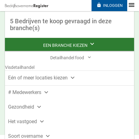

INLOGGEN
5 Bedrijven te koop gevraagd in deze
branche(s)

EEN BRANCHE KIEZEN

Detailhandel food
Visdetailhandel

Eén of meer locaties kiezen

# Medewerkers

Gezondheid

Het vastgoed

Soort overname