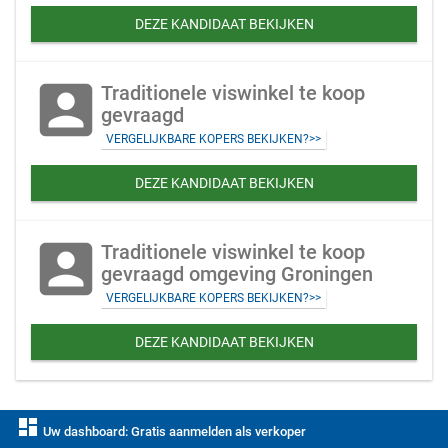
DEZE KANDIDAAT BEKIJKEN
account_box
Traditionele viswinkel te koop
gevraagd
VERGELIJKBARE KOPERS BEKIJKEN?>>
DEZE KANDIDAAT BEKIJKEN
account_box
Traditionele viswinkel te koop
gevraagd omgeving Groningen
VERGELIJKBARE KOPERS BEKIJKEN?>>
DEZE KANDIDAAT BEKIJKEN
dashboard
Uw dashboard: Gratis aanmelden als verkoper