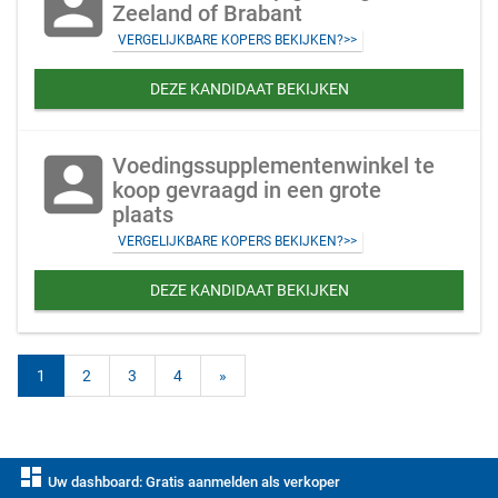
account_box
Zeeland of Brabant
VERGELIJKBARE KOPERS BEKIJKEN?>>
DEZE KANDIDAAT BEKIJKEN
account_box
Voedingssupplementenwinkel te
koop gevraagd in een grote
plaats
VERGELIJKBARE KOPERS BEKIJKEN?>>
DEZE KANDIDAAT BEKIJKEN
1
2
3
4
»
dashboard
Uw dashboard: Gratis aanmelden als verkoper