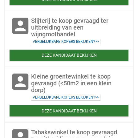
account_box
Slijterij te koop gevraagd ter
uitbreiding van een
wijngroothandel
VERGELIJKBARE KOPERS BEKIJKEN?>>
DEZE KANDIDAAT BEKIJKEN
account_box
Kleine groentewinkel te koop
gevraagd (<50m2 in een klein
dorp)
VERGELIJKBARE KOPERS BEKIJKEN?>>
DEZE KANDIDAAT BEKIJKEN
account_box
Tabakswinkel te koop gevraagd