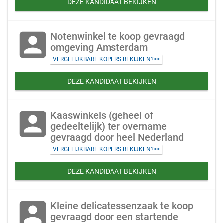
DEZE KANDIDAAT BEKIJKEN
account_box
Notenwinkel te koop gevraagd
omgeving Amsterdam
VERGELIJKBARE KOPERS BEKIJKEN?>>
DEZE KANDIDAAT BEKIJKEN
account_box
Kaaswinkels (geheel of
gedeeltelijk) ter overname
gevraagd door heel Nederland
VERGELIJKBARE KOPERS BEKIJKEN?>>
DEZE KANDIDAAT BEKIJKEN
account_box
Kleine delicatessenzaak te koop
gevraagd door een startende