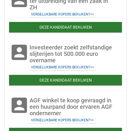
ter uitbreiding van een zaak in
ZH
VERGELIJKBARE KOPERS BEKIJKEN?>>
DEZE KANDIDAAT BEKIJKEN
account_box
Investeerder zoekt zelfstandige
slijterijen tot 500.000 euro
overname
VERGELIJKBARE KOPERS BEKIJKEN?>>
DEZE KANDIDAAT BEKIJKEN
account_box
AGF winkel te koop gevraagd in
een huurpand door ervaren AGF
ondernemer
VERGELIJKBARE KOPERS BEKIJKEN?>>