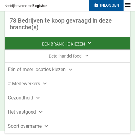

INLOGGEN
78 Bedrijven te koop gevraagd in deze
branche(s)

EEN BRANCHE KIEZEN

Detailhandel food

Eén of meer locaties kiezen

# Medewerkers

Gezondheid

Het vastgoed

Soort overname