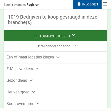

INLOGGEN
1019 Bedrijven te koop gevraagd in deze
branche(s)

EEN BRANCHE KIEZEN

Detailhandel non food

Eén of meer locaties kiezen

# Medewerkers

Gezondheid

Het vastgoed

Soort overname