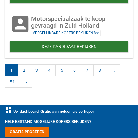
account_box
Motorspeciaalzaak te koop
gevraagd in Zuid Holland
VERGELIJKBARE KOPERS BEKIJKEN?>>
DEZE KANDIDAAT BEKIJKEN
1
2
3
4
5
6
7
8
...
51
»
dashboard
Uw dashboard: Gratis aanmelden als verkoper
HELE BESTAND MOGELIJKE KOPERS BEKIJKEN?
GRATIS PROBEREN