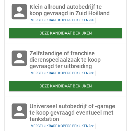
account_box
Klein allround autobedrijf te
koop gevraagd in Zuid Hoilland
VERGELIJKBARE KOPERS BEKIJKEN?>>
DEZE KANDIDAAT BEKIJKEN
account_box
Zelfstandige of franchise
dierenspeciaalzaak te koop
gevraagd ter uitbreiding
VERGELIJKBARE KOPERS BEKIJKEN?>>
DEZE KANDIDAAT BEKIJKEN
account_box
Universeel autobedrijf of -garage
te koop gevraagd eventueel met
tankstation
VERGELIJKBARE KOPERS BEKIJKEN?>>