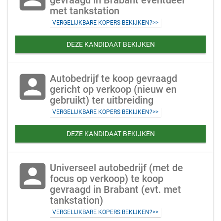
gevraagd in Brabant eventueel
met tankstation
VERGELIJKBARE KOPERS BEKIJKEN?>>
DEZE KANDIDAAT BEKIJKEN
account_box
Autobedrijf te koop gevraagd
gericht op verkoop (nieuw en
gebruikt) ter uitbreiding
VERGELIJKBARE KOPERS BEKIJKEN?>>
DEZE KANDIDAAT BEKIJKEN
account_box
Universeel autobedrijf (met de
focus op verkoop) te koop
gevraagd in Brabant (evt. met
tankstation)
VERGELIJKBARE KOPERS BEKIJKEN?>>