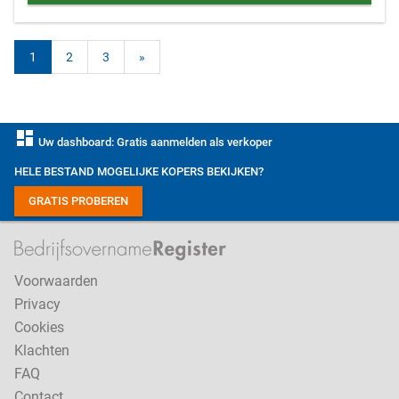
1
2
3
»
dashboard
Uw dashboard: Gratis aanmelden als verkoper
HELE BESTAND MOGELIJKE KOPERS BEKIJKEN?
GRATIS PROBEREN
Voorwaarden
Privacy
Cookies
Klachten
FAQ
Contact