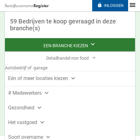

INLOGGEN
59 Bedrijven te koop gevraagd in deze
branche(s)

EEN BRANCHE KIEZEN

Detailhandel non food
Autobedrijf of -garage

Eén of meer locaties kiezen

# Medewerkers

Gezondheid

Het vastgoed

Soort overname