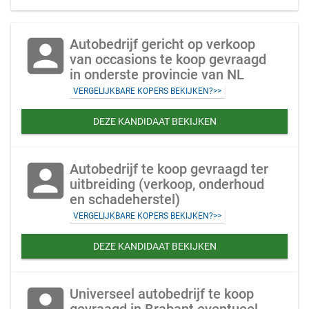
account_box
Autobedrijf gericht op verkoop
van occasions te koop gevraagd
in onderste provincie van NL
VERGELIJKBARE KOPERS BEKIJKEN?>>
DEZE KANDIDAAT BEKIJKEN
account_box
Autobedrijf te koop gevraagd ter
uitbreiding (verkoop, onderhoud
en schadeherstel)
VERGELIJKBARE KOPERS BEKIJKEN?>>
DEZE KANDIDAAT BEKIJKEN
account_box
Universeel autobedrijf te koop