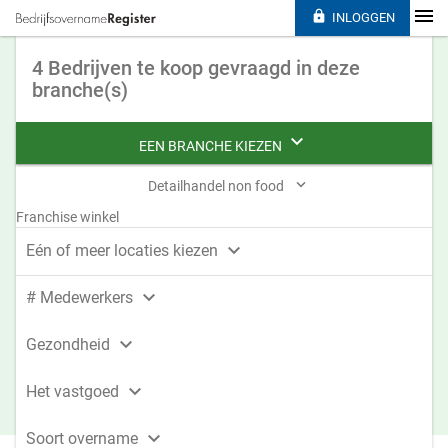

INLOGGEN
4 Bedrijven te koop gevraagd in deze
branche(s)

EEN BRANCHE KIEZEN

Detailhandel non food
Franchise winkel

Eén of meer locaties kiezen

# Medewerkers

Gezondheid

Het vastgoed

Soort overname