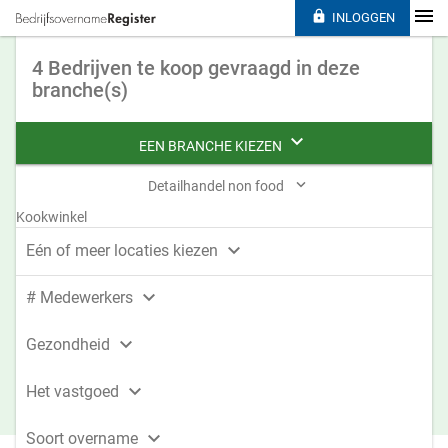

INLOGGEN
4 Bedrijven te koop gevraagd in deze
branche(s)

EEN BRANCHE KIEZEN

Detailhandel non food
Kookwinkel

Eén of meer locaties kiezen

# Medewerkers

Gezondheid

Het vastgoed

Soort overname