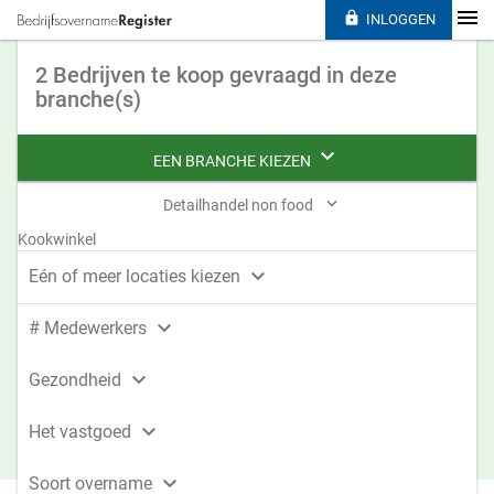

INLOGGEN
2 Bedrijven te koop gevraagd in deze
branche(s)

EEN BRANCHE KIEZEN

Detailhandel non food
Kookwinkel

Eén of meer locaties kiezen

# Medewerkers

Gezondheid

Het vastgoed

Soort overname