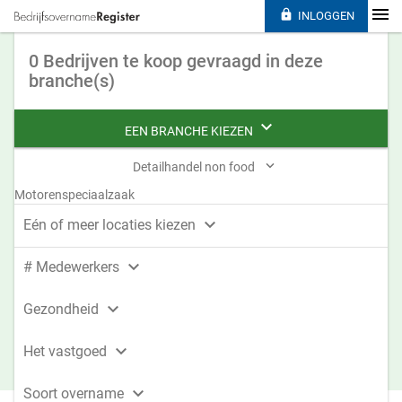

INLOGGEN
0 Bedrijven te koop gevraagd in deze
branche(s)

EEN BRANCHE KIEZEN

Detailhandel non food
Motorenspeciaalzaak

Eén of meer locaties kiezen

# Medewerkers

Gezondheid

Het vastgoed

Soort overname