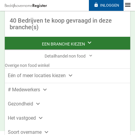

INLOGGEN
40 Bedrijven te koop gevraagd in deze
branche(s)

EEN BRANCHE KIEZEN

Detailhandel non food
Overige non food winkel

Eén of meer locaties kiezen

# Medewerkers

Gezondheid

Het vastgoed

Soort overname