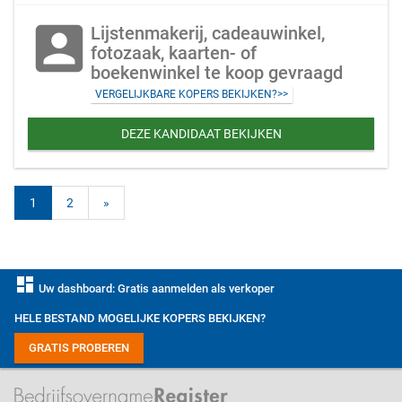
account_box
Lijstenmakerij, cadeauwinkel,
fotozaak, kaarten- of
boekenwinkel te koop gevraagd
VERGELIJKBARE KOPERS BEKIJKEN?>>
DEZE KANDIDAAT BEKIJKEN
1
2
»
dashboard
Uw dashboard: Gratis aanmelden als verkoper
HELE BESTAND MOGELIJKE KOPERS BEKIJKEN?
GRATIS PROBEREN