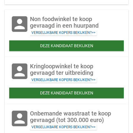
account_box
Non foodwinkel te koop
gevraagd in een huurpand
VERGELIJKBARE KOPERS BEKIJKEN?>>
DEZE KANDIDAAT BEKIJKEN
account_box
Kringloopwinkel te koop
gevraagd ter uitbreiding
VERGELIJKBARE KOPERS BEKIJKEN?>>
DEZE KANDIDAAT BEKIJKEN
account_box
Onbemande wasstraat te koop
gevraagd (tot 300.000 euro)
VERGELIJKBARE KOPERS BEKIJKEN?>>