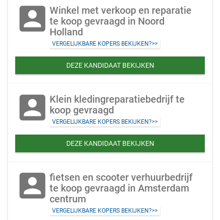
account_box
Winkel met verkoop en reparatie
te koop gevraagd in Noord
Holland
VERGELIJKBARE KOPERS BEKIJKEN?>>
DEZE KANDIDAAT BEKIJKEN
account_box
Klein kledingreparatiebedrijf te
koop gevraagd
VERGELIJKBARE KOPERS BEKIJKEN?>>
DEZE KANDIDAAT BEKIJKEN
account_box
fietsen en scooter verhuurbedrijf
te koop gevraagd in Amsterdam
centrum
VERGELIJKBARE KOPERS BEKIJKEN?>>