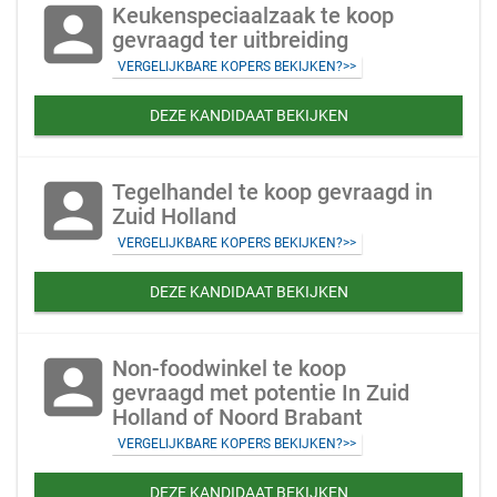
account_box
Keukenspeciaalzaak te koop
gevraagd ter uitbreiding
VERGELIJKBARE KOPERS BEKIJKEN?>>
DEZE KANDIDAAT BEKIJKEN
account_box
Tegelhandel te koop gevraagd in
Zuid Holland
VERGELIJKBARE KOPERS BEKIJKEN?>>
DEZE KANDIDAAT BEKIJKEN
account_box
Non-foodwinkel te koop
gevraagd met potentie In Zuid
Holland of Noord Brabant
VERGELIJKBARE KOPERS BEKIJKEN?>>
DEZE KANDIDAAT BEKIJKEN