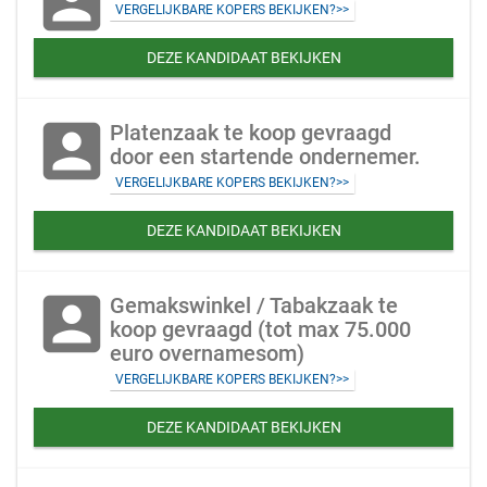
account_box
VERGELIJKBARE KOPERS BEKIJKEN?>>
DEZE KANDIDAAT BEKIJKEN
account_box
Platenzaak te koop gevraagd
door een startende ondernemer.
VERGELIJKBARE KOPERS BEKIJKEN?>>
DEZE KANDIDAAT BEKIJKEN
account_box
Gemakswinkel / Tabakzaak te
koop gevraagd (tot max 75.000
euro overnamesom)
VERGELIJKBARE KOPERS BEKIJKEN?>>
DEZE KANDIDAAT BEKIJKEN