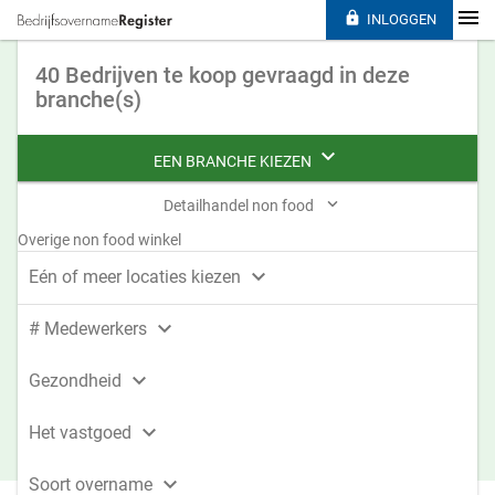

INLOGGEN
40 Bedrijven te koop gevraagd in deze
branche(s)

EEN BRANCHE KIEZEN

Detailhandel non food
Overige non food winkel

Eén of meer locaties kiezen

# Medewerkers

Gezondheid

Het vastgoed

Soort overname