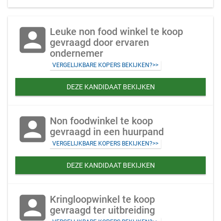
account_box
Leuke non food winkel te koop
gevraagd door ervaren
ondernemer
VERGELIJKBARE KOPERS BEKIJKEN?>>
DEZE KANDIDAAT BEKIJKEN
account_box
Non foodwinkel te koop
gevraagd in een huurpand
VERGELIJKBARE KOPERS BEKIJKEN?>>
DEZE KANDIDAAT BEKIJKEN
account_box
Kringloopwinkel te koop
gevraagd ter uitbreiding