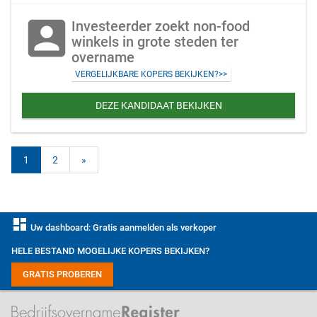
account_box
Investeerder zoekt non-food
winkels in grote steden ter
overname
VERGELIJKBARE KOPERS BEKIJKEN?>>
DEZE KANDIDAAT BEKIJKEN
1
2
»
dashboard
Uw dashboard: Gratis aanmelden als verkoper
HELE BESTAND MOGELIJKE KOPERS BEKIJKEN?
GRATIS PROBEREN