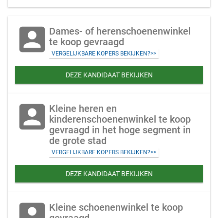
account_box
Dames- of herenschoenenwinkel
te koop gevraagd
VERGELIJKBARE KOPERS BEKIJKEN?>>
DEZE KANDIDAAT BEKIJKEN
account_box
Kleine heren en
kinderenschoenenwinkel te koop
gevraagd in het hoge segment in
de grote stad
VERGELIJKBARE KOPERS BEKIJKEN?>>
DEZE KANDIDAAT BEKIJKEN
account_box
Kleine schoenenwinkel te koop