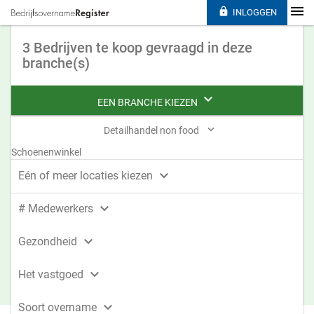

INLOGGEN
3 Bedrijven te koop gevraagd in deze
branche(s)

EEN BRANCHE KIEZEN

Detailhandel non food
Schoenenwinkel

Eén of meer locaties kiezen

# Medewerkers

Gezondheid

Het vastgoed

Soort overname