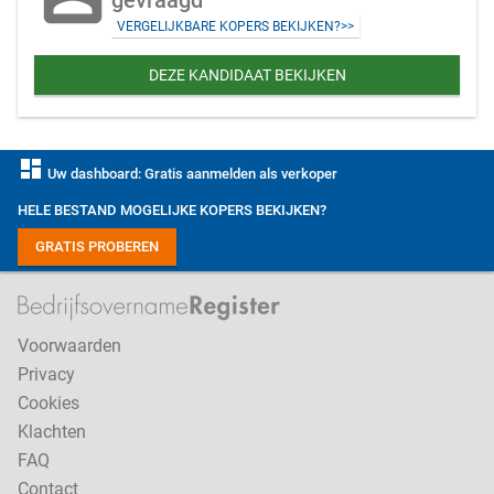
gevraagd
VERGELIJKBARE KOPERS BEKIJKEN?>>
DEZE KANDIDAAT BEKIJKEN
dashboard
Uw dashboard: Gratis aanmelden als verkoper
HELE BESTAND MOGELIJKE KOPERS BEKIJKEN?
GRATIS PROBEREN
Voorwaarden
Privacy
Cookies
Klachten
FAQ
Contact