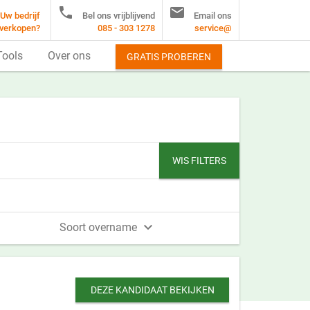


Uw bedrijf
Bel ons vrijblijvend
Email ons
verkopen?
085 - 303 1278
service@
Tools
Over ons
GRATIS PROBEREN
WIS FILTERS

Soort overname
DEZE KANDIDAAT BEKIJKEN