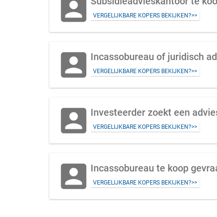
account_box
Subsidieadvieskantoor te koop
VERGELIJKBARE KOPERS BEKIJKEN?>>
account_box
Incassobureau of juridisch a
VERGELIJKBARE KOPERS BEKIJKEN?>>
account_box
Investeerder zoekt een advie
VERGELIJKBARE KOPERS BEKIJKEN?>>
account_box
Incassobureau te koop gevraa
VERGELIJKBARE KOPERS BEKIJKEN?>>