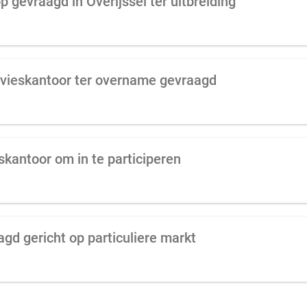
 gevraagd in Overijssel ter uitbreiding
dvieskantoor ter overname gevraagd
skantoor om in te participeren
gd gericht op particuliere markt