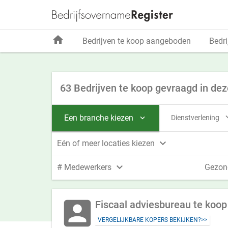
home
Bedrijven te koop aangeboden
Bedri
63 Bedrijven te koop gevraagd in dez
Een branche kiezen
Dienstverlening


Eén of meer locaties kiezen

# Medewerkers
Gezon
account_box
Fiscaal adviesbureau te koop 
VERGELIJKBARE KOPERS BEKIJKEN?>>