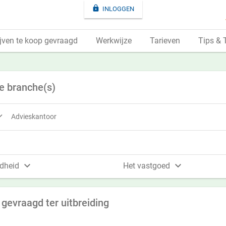

INLOGGEN
jven te koop gevraagd
Werkwijze
Tarieven
Tips & 
e branche(s)

Advieskantoor


dheid
Het vastgoed
gevraagd ter uitbreiding