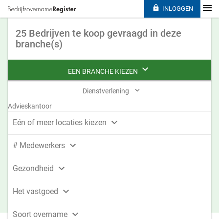

INLOGGEN
25 Bedrijven te koop gevraagd in deze
branche(s)

EEN BRANCHE KIEZEN

Dienstverlening
Advieskantoor

Eén of meer locaties kiezen

# Medewerkers

Gezondheid

Het vastgoed

Soort overname