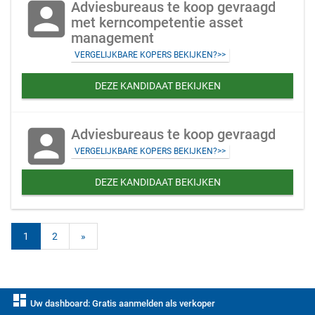
account_box
Adviesbureaus te koop gevraagd
met kerncompetentie asset
management
VERGELIJKBARE KOPERS BEKIJKEN?>>
DEZE KANDIDAAT BEKIJKEN
account_box
Adviesbureaus te koop gevraagd
VERGELIJKBARE KOPERS BEKIJKEN?>>
DEZE KANDIDAAT BEKIJKEN
1
2
»
dashboard
Uw dashboard: Gratis aanmelden als verkoper