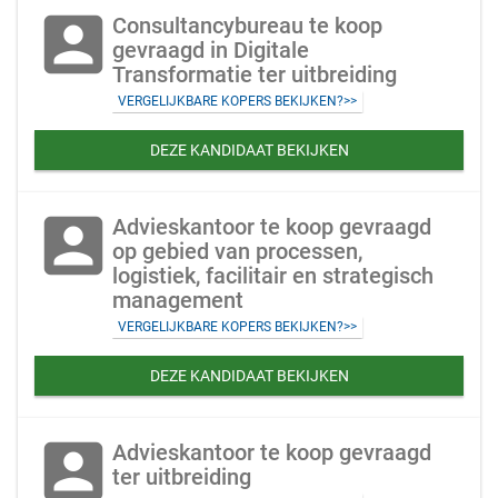
account_box
Consultancybureau te koop
gevraagd in Digitale
Transformatie ter uitbreiding
VERGELIJKBARE KOPERS BEKIJKEN?>>
DEZE KANDIDAAT BEKIJKEN
account_box
Advieskantoor te koop gevraagd
op gebied van processen,
logistiek, facilitair en strategisch
management
VERGELIJKBARE KOPERS BEKIJKEN?>>
DEZE KANDIDAAT BEKIJKEN
account_box
Advieskantoor te koop gevraagd
ter uitbreiding