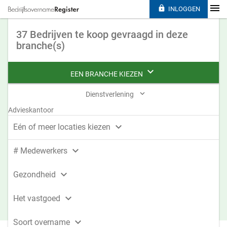

INLOGGEN
37 Bedrijven te koop gevraagd in deze
branche(s)

EEN BRANCHE KIEZEN

Dienstverlening
Advieskantoor

Eén of meer locaties kiezen

# Medewerkers

Gezondheid

Het vastgoed

Soort overname