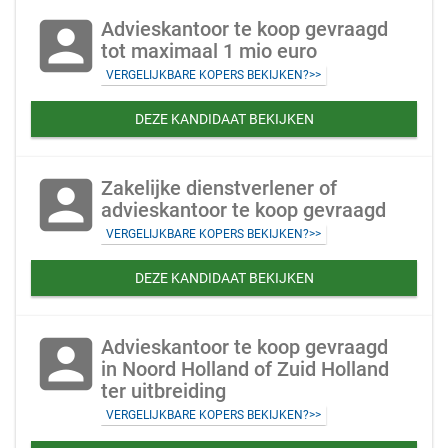
account_box
Advieskantoor te koop gevraagd
tot maximaal 1 mio euro
VERGELIJKBARE KOPERS BEKIJKEN?>>
DEZE KANDIDAAT BEKIJKEN
account_box
Zakelijke dienstverlener of
advieskantoor te koop gevraagd
VERGELIJKBARE KOPERS BEKIJKEN?>>
DEZE KANDIDAAT BEKIJKEN
account_box
Advieskantoor te koop gevraagd
in Noord Holland of Zuid Holland
ter uitbreiding
VERGELIJKBARE KOPERS BEKIJKEN?>>