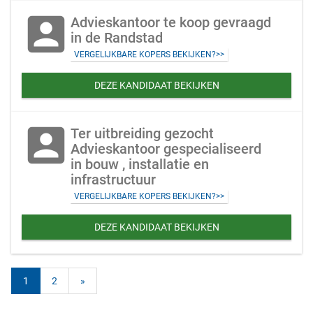
account_box
Advieskantoor te koop gevraagd
in de Randstad
VERGELIJKBARE KOPERS BEKIJKEN?>>
DEZE KANDIDAAT BEKIJKEN
account_box
Ter uitbreiding gezocht
Advieskantoor gespecialiseerd
in bouw , installatie en
infrastructuur
VERGELIJKBARE KOPERS BEKIJKEN?>>
DEZE KANDIDAAT BEKIJKEN
1
2
»