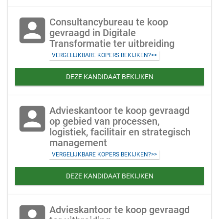
account_box
Consultancybureau te koop
gevraagd in Digitale
Transformatie ter uitbreiding
VERGELIJKBARE KOPERS BEKIJKEN?>>
DEZE KANDIDAAT BEKIJKEN
account_box
Advieskantoor te koop gevraagd
op gebied van processen,
logistiek, facilitair en strategisch
management
VERGELIJKBARE KOPERS BEKIJKEN?>>
DEZE KANDIDAAT BEKIJKEN
account_box
Advieskantoor te koop gevraagd