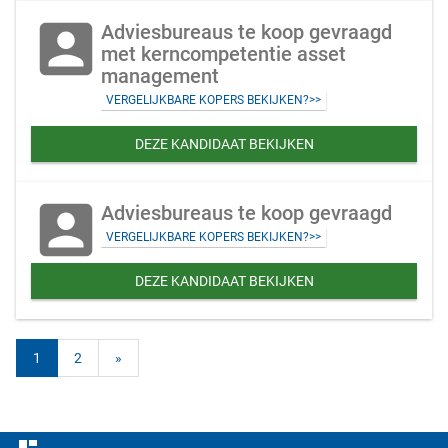
account_box
Adviesbureaus te koop gevraagd
met kerncompetentie asset
management
VERGELIJKBARE KOPERS BEKIJKEN?>>
DEZE KANDIDAAT BEKIJKEN
account_box
Adviesbureaus te koop gevraagd
VERGELIJKBARE KOPERS BEKIJKEN?>>
DEZE KANDIDAAT BEKIJKEN
1
2
»