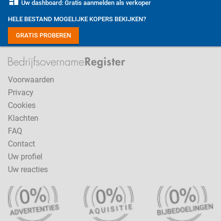
dashboard
Uw dashboard: Gratis aanmelden als verkoper
HELE BESTAND MOGELIJKE KOPERS BEKIJKEN?
GRATIS PROBEREN
Voorwaarden
Privacy
Cookies
Klachten
FAQ
Contact
Uw profiel
Uw reacties