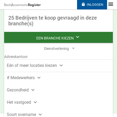

INLOGGEN
25 Bedrijven te koop gevraagd in deze
branche(s)

EEN BRANCHE KIEZEN

Dienstverlening
Advieskantoor

Eén of meer locaties kiezen

# Medewerkers

Gezondheid

Het vastgoed

Soort overname