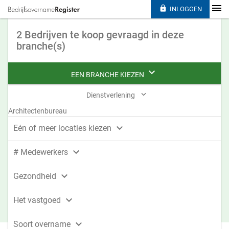

INLOGGEN
2 Bedrijven te koop gevraagd in deze
branche(s)

EEN BRANCHE KIEZEN

Dienstverlening
Architectenbureau

Eén of meer locaties kiezen

# Medewerkers

Gezondheid

Het vastgoed

Soort overname