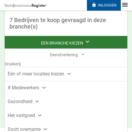

INLOGGEN
7 Bedrijven te koop gevraagd in deze
branche(s)

EEN BRANCHE KIEZEN

Dienstverlening
Drukkerij

Eén of meer locaties kiezen

# Medewerkers

Gezondheid

Het vastgoed

Soort overname