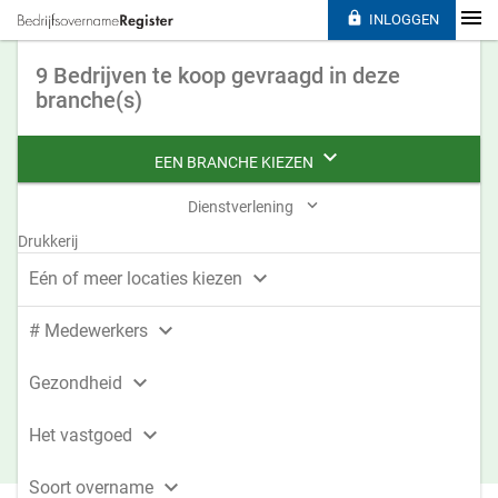

INLOGGEN
9 Bedrijven te koop gevraagd in deze
branche(s)

EEN BRANCHE KIEZEN

Dienstverlening
Drukkerij

Eén of meer locaties kiezen

# Medewerkers

Gezondheid

Het vastgoed

Soort overname