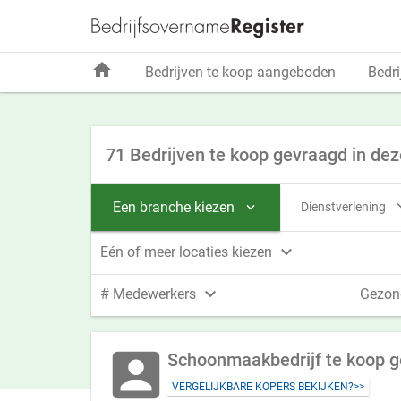
home
Bedrijven te koop aangeboden
Bedri
71 Bedrijven te koop gevraagd in dez
Een branche kiezen
Dienstverlening


Eén of meer locaties kiezen

# Medewerkers
Gezon
account_box
Schoonmaakbedrijf te koop 
VERGELIJKBARE KOPERS BEKIJKEN?>>