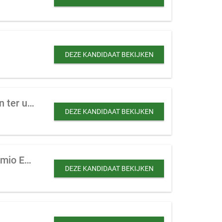
DEZE KANDIDAAT BEKIJKEN
Schoonmaakbedrijf gericht op kantoren te koop gevraagd tot 10 personeelsleden ter uitbreiding
DEZE KANDIDAAT BEKIJKEN
Groot schoonmaakbedrijf te koop gevraagd in de Randstad ter uitbreiding (tot 4 mio Euro overnamesom)
DEZE KANDIDAAT BEKIJKEN