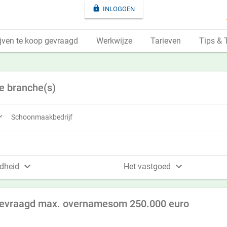

INLOGGEN
jven te koop gevraagd
Werkwijze
Tarieven
Tips & 
e branche(s)

Schoonmaakbedrijf


dheid
Het vastgoed
gevraagd max. overnamesom 250.000 euro