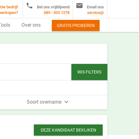


Uw bedrijf
Bel ons vrijblijvend
Email ons
verkopen?
085 - 303 1278
service@
Tools
Over ons
GRATIS PROBEREN
WIS FILTERS

Soort overname
DEZE KANDIDAAT BEKIJKEN