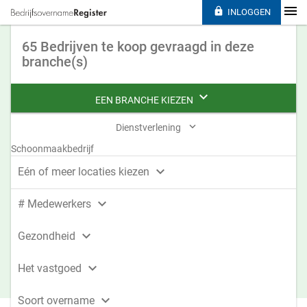

INLOGGEN
65 Bedrijven te koop gevraagd in deze
branche(s)

EEN BRANCHE KIEZEN

Dienstverlening
Schoonmaakbedrijf

Eén of meer locaties kiezen

# Medewerkers

Gezondheid

Het vastgoed

Soort overname