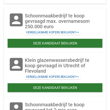
account_box
Schoonmaakbedrijf te koop
gevraagd max. overnamesom
250.000 euro
VERGELIJKBARE KOPERS BEKIJKEN?>>
DEZE KANDIDAAT BEKIJKEN
account_box
Klein glazenwassersbedrijf te
koop gevraagd in Utrecht of
Flevoland
VERGELIJKBARE KOPERS BEKIJKEN?>>
DEZE KANDIDAAT BEKIJKEN
account_box
Schoonmaakbedrijf te koop