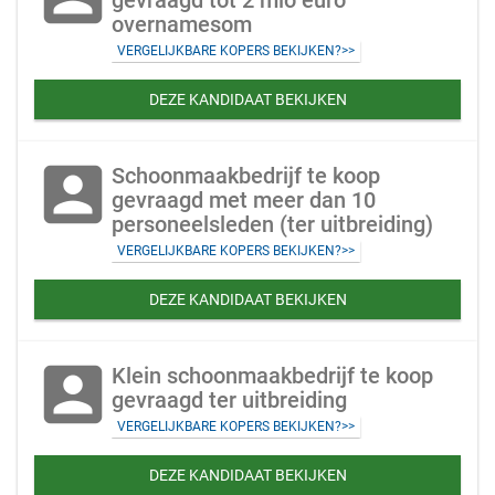
gevraagd tot 2 mio euro
overnamesom
VERGELIJKBARE KOPERS BEKIJKEN?>>
DEZE KANDIDAAT BEKIJKEN
account_box
Schoonmaakbedrijf te koop
gevraagd met meer dan 10
personeelsleden (ter uitbreiding)
VERGELIJKBARE KOPERS BEKIJKEN?>>
DEZE KANDIDAAT BEKIJKEN
account_box
Klein schoonmaakbedrijf te koop
gevraagd ter uitbreiding
VERGELIJKBARE KOPERS BEKIJKEN?>>
DEZE KANDIDAAT BEKIJKEN