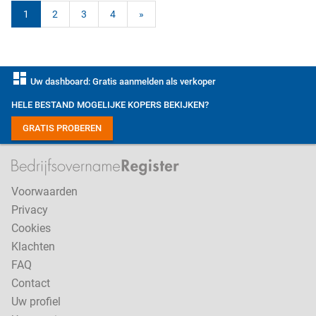
1
2
3
4
»
dashboard
Uw dashboard: Gratis aanmelden als verkoper
HELE BESTAND MOGELIJKE KOPERS BEKIJKEN?
GRATIS PROBEREN
Voorwaarden
Privacy
Cookies
Klachten
FAQ
Contact
Uw profiel