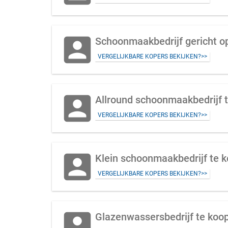
account_box
VERGELIJKBARE KOPERS BEKIJKEN?>>
account_box
Allround schoonmaakbedrijf t
VERGELIJKBARE KOPERS BEKIJKEN?>>
account_box
Klein schoonmaakbedrijf te k
VERGELIJKBARE KOPERS BEKIJKEN?>>
account_box
Glazenwassersbedrijf te koop