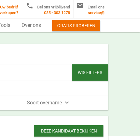


Uw bedrijf
Bel ons vrijblijvend
Email ons
verkopen?
085 - 303 1278
service@
Tools
Over ons
GRATIS PROBEREN
WIS FILTERS

Soort overname
DEZE KANDIDAAT BEKIJKEN