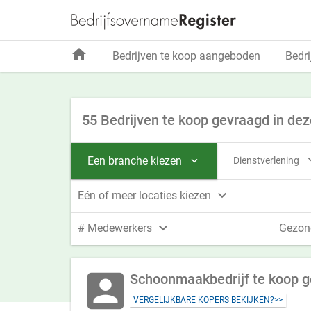
home
Bedrijven te koop aangeboden
Bedri
55 Bedrijven te koop gevraagd in dez
Een branche kiezen
Dienstverlening


Eén of meer locaties kiezen

# Medewerkers
Gezon
account_box
Schoonmaakbedrijf te koop 
VERGELIJKBARE KOPERS BEKIJKEN?>>