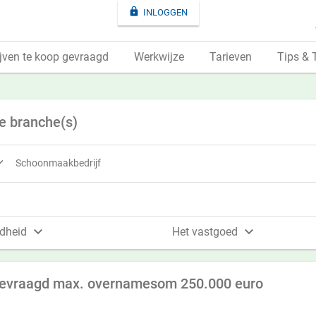

INLOGGEN
jven te koop gevraagd
Werkwijze
Tarieven
Tips & 
e branche(s)

Schoonmaakbedrijf


dheid
Het vastgoed
gevraagd max. overnamesom 250.000 euro