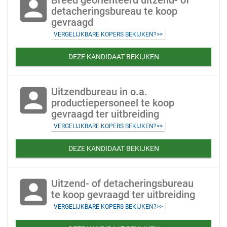
account_box
Breed georienteerd uitzend- of
detacheringsbureau te koop
gevraagd
VERGELIJKBARE KOPERS BEKIJKEN?>>
DEZE KANDIDAAT BEKIJKEN
account_box
Uitzendbureau in o.a.
productiepersoneel te koop
gevraagd ter uitbreiding
VERGELIJKBARE KOPERS BEKIJKEN?>>
DEZE KANDIDAAT BEKIJKEN
account_box
Uitzend- of detacheringsbureau
te koop gevraagd ter uitbreiding
VERGELIJKBARE KOPERS BEKIJKEN?>>