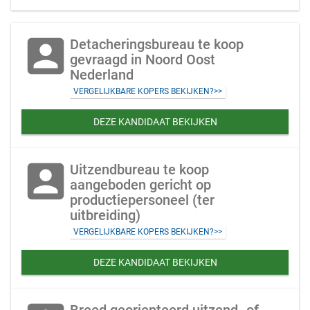
account_box
Detacheringsbureau te koop
gevraagd in Noord Oost
Nederland
VERGELIJKBARE KOPERS BEKIJKEN?>>
DEZE KANDIDAAT BEKIJKEN
account_box
Uitzendbureau te koop
aangeboden gericht op
productiepersoneel (ter
uitbreiding)
VERGELIJKBARE KOPERS BEKIJKEN?>>
DEZE KANDIDAAT BEKIJKEN