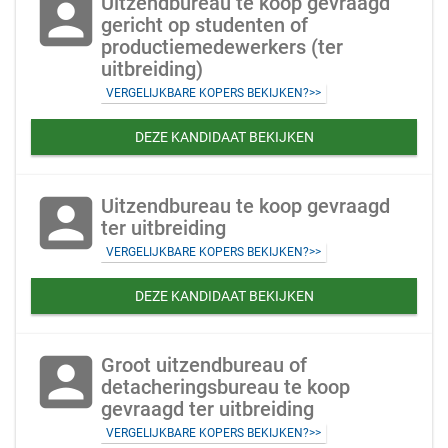
account_box
Uitzendbureau te koop gevraagd
gericht op studenten of
productiemedewerkers (ter
uitbreiding)
VERGELIJKBARE KOPERS BEKIJKEN?>>
DEZE KANDIDAAT BEKIJKEN
account_box
Uitzendbureau te koop gevraagd
ter uitbreiding
VERGELIJKBARE KOPERS BEKIJKEN?>>
DEZE KANDIDAAT BEKIJKEN
account_box
Groot uitzendbureau of
detacheringsbureau te koop
gevraagd ter uitbreiding
VERGELIJKBARE KOPERS BEKIJKEN?>>