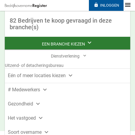

INLOGGEN
82 Bedrijven te koop gevraagd in deze
branche(s)

EEN BRANCHE KIEZEN

Dienstverlening
Uitzend- of detacheringsbureau

Eén of meer locaties kiezen

# Medewerkers

Gezondheid

Het vastgoed

Soort overname