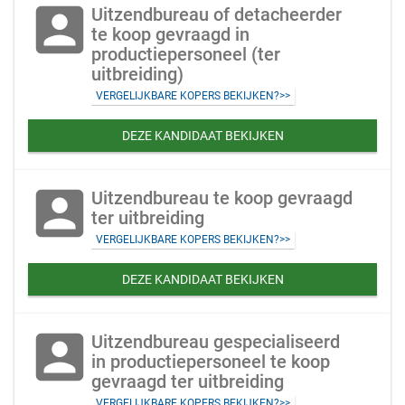
account_box
Uitzendbureau of detacheerder
te koop gevraagd in
productiepersoneel (ter
uitbreiding)
VERGELIJKBARE KOPERS BEKIJKEN?>>
DEZE KANDIDAAT BEKIJKEN
account_box
Uitzendbureau te koop gevraagd
ter uitbreiding
VERGELIJKBARE KOPERS BEKIJKEN?>>
DEZE KANDIDAAT BEKIJKEN
account_box
Uitzendbureau gespecialiseerd
in productiepersoneel te koop
gevraagd ter uitbreiding
VERGELIJKBARE KOPERS BEKIJKEN?>>