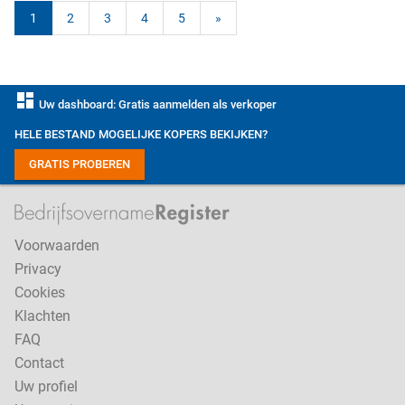
1
2
3
4
5
»
dashboard
Uw dashboard: Gratis aanmelden als verkoper
HELE BESTAND MOGELIJKE KOPERS BEKIJKEN?
GRATIS PROBEREN
Voorwaarden
Privacy
Cookies
Klachten
FAQ
Contact
Uw profiel