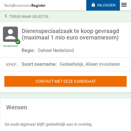

INLOGGEN

TERUG NAAR SELECTIE
Dierenspeciaalzaak te koop gevraagd
(maximaal 1 mio euro overnamesom)
Regio:
Geheel Nederland
Soort overname:
Gedeeltelijk, Alleen investeren
KPKP20LDM19D
CONTACT MET DEZE KANDIDAAT
Wensen
De oude eigenaar blijft gedeeltelijk aan in overleg.