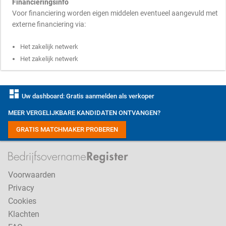
Financieringsinfo
Voor financiering worden eigen middelen eventueel aangevuld met
externe financiering via:
Het zakelijk netwerk
Het zakelijk netwerk
dashboard
Uw dashboard: Gratis aanmelden als verkoper
MEER VERGELIJKBARE KANDIDATEN ONTVANGEN?
GRATIS MATCHMAKER PROBEREN
Voorwaarden
Privacy
Cookies
Klachten