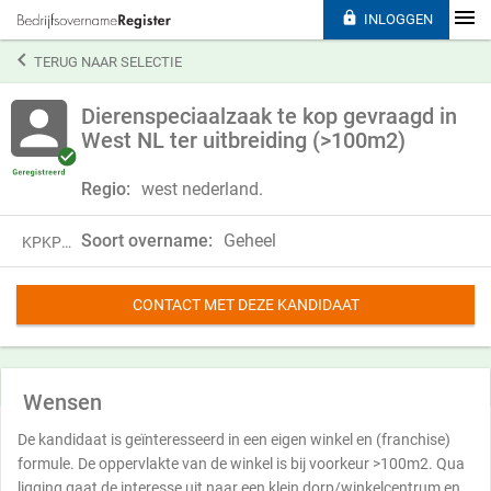

INLOGGEN

TERUG NAAR SELECTIE
Dierenspeciaalzaak te kop gevraagd in
West NL ter uitbreiding (>100m2)
Regio:
west nederland.
Soort overname:
Geheel
KPKP25PBH62B
CONTACT MET DEZE KANDIDAAT
Wensen
De kandidaat is geïnteresseerd in een eigen winkel en (franchise)
formule. De oppervlakte van de winkel is bij voorkeur >100m2. Qua
ligging gaat de interesse uit naar een klein dorp/winkelcentrum en