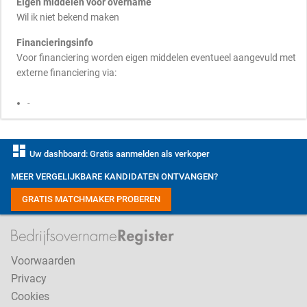
Eigen middelen voor overname
Wil ik niet bekend maken
Financieringsinfo
Voor financiering worden eigen middelen eventueel aangevuld met
externe financiering via:
-
dashboard
Uw dashboard: Gratis aanmelden als verkoper
MEER VERGELIJKBARE KANDIDATEN ONTVANGEN?
GRATIS MATCHMAKER PROBEREN
Voorwaarden
Privacy
Cookies