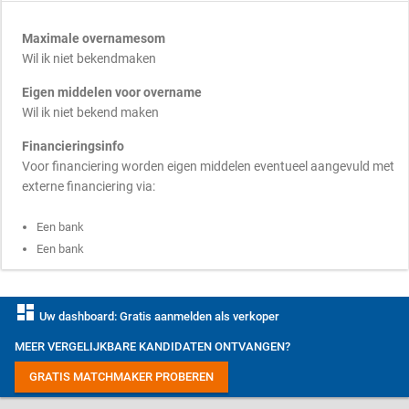
Maximale overnamesom
Wil ik niet bekendmaken
Eigen middelen voor overname
Wil ik niet bekend maken
Financieringsinfo
Voor financiering worden eigen middelen eventueel aangevuld met
externe financiering via:
Een bank
Een bank
dashboard
Uw dashboard: Gratis aanmelden als verkoper
MEER VERGELIJKBARE KANDIDATEN ONTVANGEN?
GRATIS MATCHMAKER PROBEREN