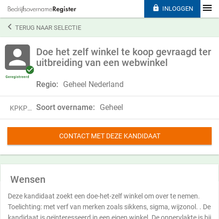

INLOGGEN

TERUG NAAR SELECTIE
Doe het zelf winkel te koop gevraagd ter
uitbreiding van een webwinkel
Regio:
Geheel Nederland
Soort overname:
Geheel
KPKP21HRM37Z
CONTACT MET DEZE KANDIDAAT
Wensen
Deze kandidaat zoekt een doe-het-zelf winkel om over te nemen.
Toelichting: met verf van merken zoals sikkens, sigma, wijzonol. . De
kandidaat is geïnteresseerd in een eigen winkel. De oppervlakte is bij