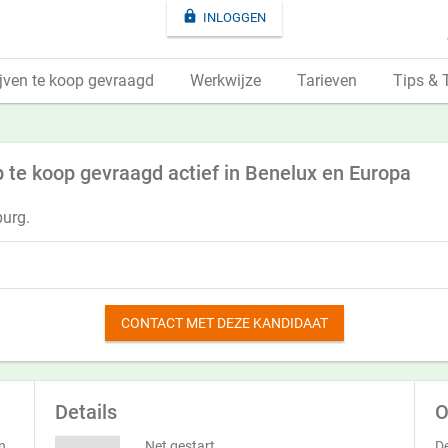

INLOGGEN
jven te koop gevraagd
Werkwijze
Tarieven
Tips & 
te koop gevraagd actief in Benelux en Europa
burg.
CONTACT MET DEZE KANDIDAAT
Details
O
n
Net gestart
De