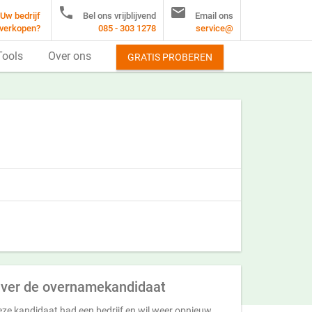


Uw bedrijf
Bel ons vrijblijvend
Email ons
verkopen?
085 - 303 1278
service@
Tools
Over ons
GRATIS PROBEREN
ver de overnamekandidaat
ze kandidaat had een bedrijf en wil weer opnieuw