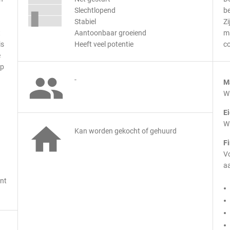
Slechtlopend
be
Stabiel
Zi
t
Aantoonbaar groeiend
m
is
Heeft veel potentie
co
e
op

-
M
Wi
E
Wi

Kan worden gekocht of gehuurd
F
Vo
aa
jnt