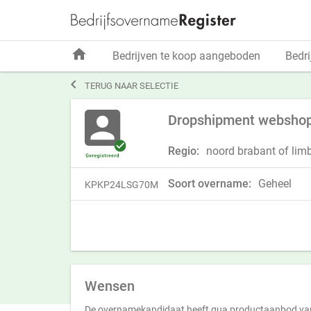
home
Bedrijven te koop aangeboden
Bedri

TERUG NAAR SELECTIE
Dropshipment webshop 
Regio:
noord brabant of lim
Soort overname:
Geheel
KPKP24LSG70M
Wensen
De overnamekandidaat heeft qua productaanbod va