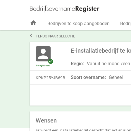
home
Bedrijven te koop aangeboden
Bedri

TERUG NAAR SELECTIE
E-installatiebedrijf te
Regio:
Vanuit helmond /een 
Soort overname:
Geheel
KPKP25YJB69B
Wensen
Er wordt een installatiebedrijf gezocht dat actief is o