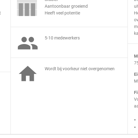
Aantoonbaar groeiend
ui
t
Heeft veel potentie
He
ov
m
ka

5-10 medewerkers
M
7

Wordt bij voorkeur niet overgenomen
E
M
F
Vo
aa