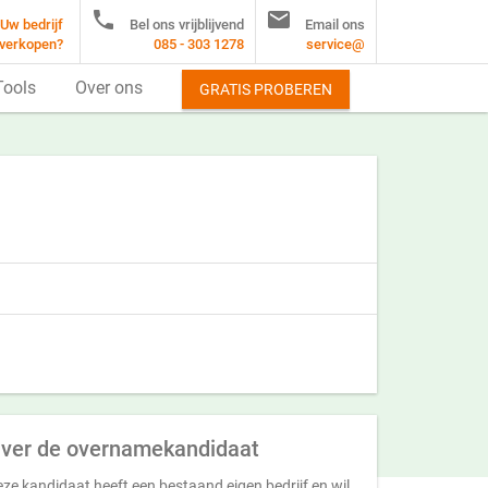


Uw bedrijf
Bel ons vrijblijvend
Email ons
verkopen?
085 - 303 1278
service@
Tools
Over ons
GRATIS PROBEREN
ver de overnamekandidaat
ze kandidaat heeft een bestaand eigen bedrijf en wil