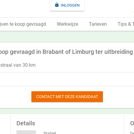

INLOGGEN
jven te koop gevraagd
Werkwijze
Tarieven
Tips & 
 koop gevraagd in Brabant of Limburg ter uitbreiding
straal van 30 km
CONTACT MET DEZE KANDIDAAT
Details
O
p
Stabiel
De