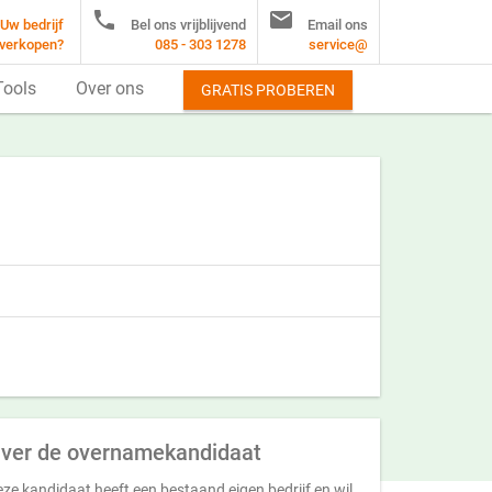


Uw bedrijf
Bel ons vrijblijvend
Email ons
verkopen?
085 - 303 1278
service@
Tools
Over ons
GRATIS PROBEREN
ver de overnamekandidaat
ze kandidaat heeft een bestaand eigen bedrijf en wil