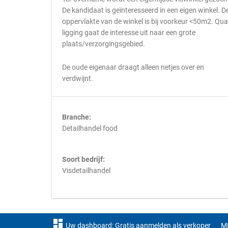
De kandidaat is geïnteresseerd in een eigen winkel. D
oppervlakte van de winkel is bij voorkeur <50m2. Qua
ligging gaat de interesse uit naar een grote
plaats/verzorgingsgebied.
De oude eigenaar draagt alleen netjes over en
verdwijnt.
Branche:
Detailhandel food
Soort bedrijf:
Visdetailhandel
dashboard
Uw dashboard: Gratis aanmelden als verkoper
M