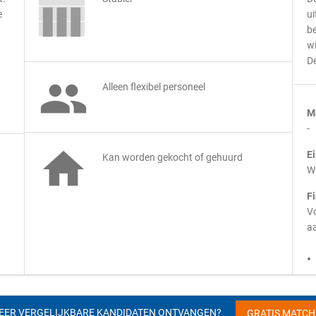
e
ui
be
wi
De

Alleen flexibel personeel
M
-

E
Kan worden gekocht of gehuurd
Wi
F
Vo
aa
EER VERGELIJKBARE KANDIDATEN ONTVANGEN?
GRATIS MATC