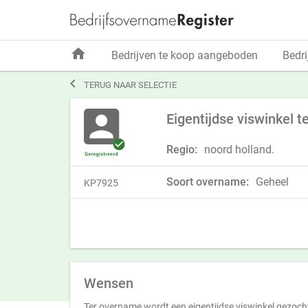
home
Bedrijven te koop aangeboden
Bedri

TERUG NAAR SELECTIE
Eigentijdse viswinkel 
Regio:
noord holland.
Soort overname:
Geheel
KP7925
Wensen
Ter overname wordt een eigentijdse viswinkel gezoch