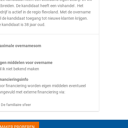
tbreiden. De kandidaat heeft een vishandel . Het
drijf is actief in de regio flevoland. Met de overname
l de kandidaat toegang tot nieuwe klanten krijgen.
 kandidaat is 38 jaar oud.
aximale overnamesom
igen middelen voor overname
l ik niet bekend maken
inancieringsinfo
or financiering worden eigen middelen eventueel
ngevuld met externe financiering via:
De familiaire sfeer
HMAKER PROBEREN