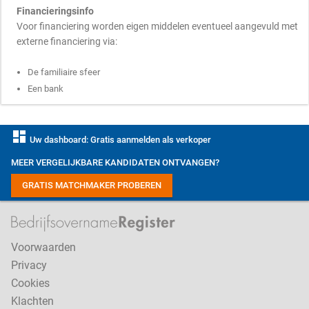
Financieringsinfo
Voor financiering worden eigen middelen eventueel aangevuld met
externe financiering via:
De familiaire sfeer
Een bank
dashboard
Uw dashboard: Gratis aanmelden als verkoper
MEER VERGELIJKBARE KANDIDATEN ONTVANGEN?
GRATIS MATCHMAKER PROBEREN
Voorwaarden
Privacy
Cookies
Klachten