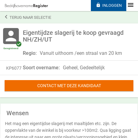

INLOGGEN

TERUG NAAR SELECTIE
Eigentijdze slagerij te koop gevraagd
NH/ZH/UT
Regio:
Vanuit uithoorn /een straal van 20 km
Soort overname:
Geheel, Gedeeltelijk
KP6077
CONTACT MET DEZE KANDIDAAT
Wensen
Het mag een eigentijdse slagerij met maaltijden etc. zijn. De
oppervlakte van de winkel is bij voorkeur >100m2. Qua ligging gaat
de interesse uit naar een grote plaats/verzorgingsgebied en klein