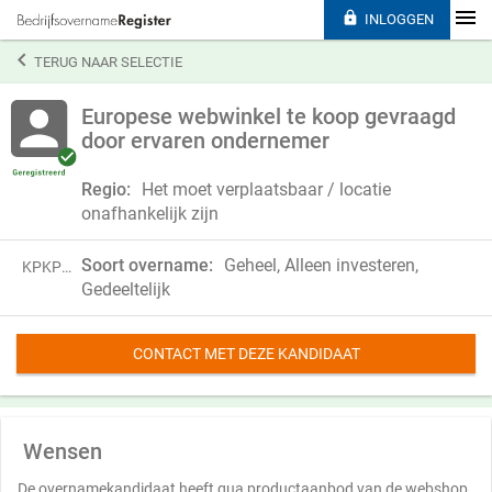

INLOGGEN

TERUG NAAR SELECTIE
Europese webwinkel te koop gevraagd
door ervaren ondernemer
Regio:
Het moet verplaatsbaar / locatie
onafhankelijk zijn
Soort overname:
Geheel, Alleen investeren,
KPKP25RJG45D
Gedeeltelijk
CONTACT MET DEZE KANDIDAAT
Wensen
De overnamekandidaat heeft qua productaanbod van de webshop