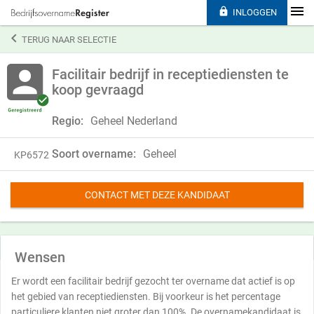

INLOGGEN

TERUG NAAR SELECTIE
Facilitair bedrijf in receptiediensten te
koop gevraagd
Regio:
Geheel Nederland
Soort overname:
Geheel
KP6572
CONTACT MET DEZE KANDIDAAT
Wensen
Er wordt een facilitair bedrijf gezocht ter overname dat actief is op
het gebied van receptiediensten. Bij voorkeur is het percentage
particuliere klanten niet groter dan 100%. De overnamekandidaat is