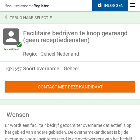

INLOGGEN

TERUG NAAR SELECTIE
Facilitaire bedrijven te koop gevraagd
(geen receptiediensten)
Regio:
Geheel Nederland
Soort overname:
Geheel
KP1657
CONTACT MET DEZE KANDIDAAT
Wensen
Er wordt een facilitair bedrijf gezocht ter overname dat actief is op
het gebied van andere gebieden. De overnamekandidaat is bij de
overname vooral geïnteresseerd in de medewerkers van het bedrijf.