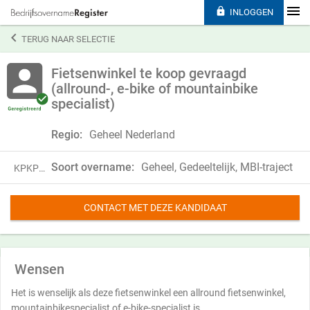

INLOGGEN

TERUG NAAR SELECTIE
Fietsenwinkel te koop gevraagd
(allround-, e-bike of mountainbike
specialist)
Regio:
Geheel Nederland
Soort overname:
Geheel, Gedeeltelijk, MBI-traject
KPKP20SLF15F
CONTACT MET DEZE KANDIDAAT
Wensen
Het is wenselijk als deze fietsenwinkel een allround fietsenwinkel,
mountainbikespecialist of e-bike-specialist is.