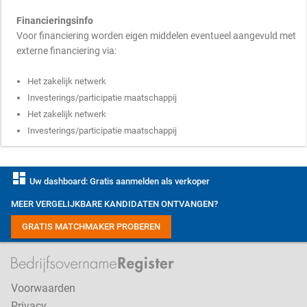
Financieringsinfo
Voor financiering worden eigen middelen eventueel aangevuld met
externe financiering via:
Het zakelijk netwerk
Investerings/participatie maatschappij
Het zakelijk netwerk
Investerings/participatie maatschappij
dashboard
Uw dashboard: Gratis aanmelden als verkoper
MEER VERGELIJKBARE KANDIDATEN ONTVANGEN?
GRATIS MATCHMAKER PROBEREN
Voorwaarden
Privacy