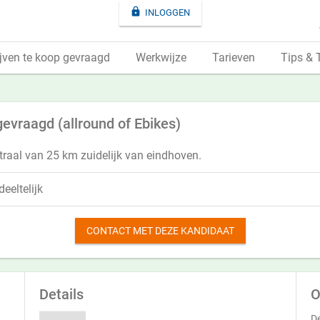

INLOGGEN
jven te koop gevraagd
Werkwijze
Tarieven
Tips & 
gevraagd (allround of Ebikes)
 straal van 25 km zuidelijk van eindhoven.
eeltelijk
CONTACT MET DEZE KANDIDAAT
Details
O
De