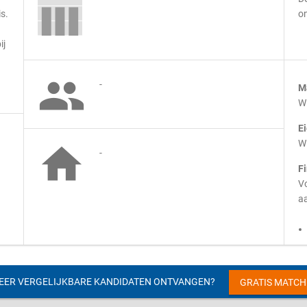
is.
o
ij

-
M
Wi
E
Wi

-
F
Vo
aa
EER VERGELIJKBARE KANDIDATEN ONTVANGEN?
GRATIS MATC