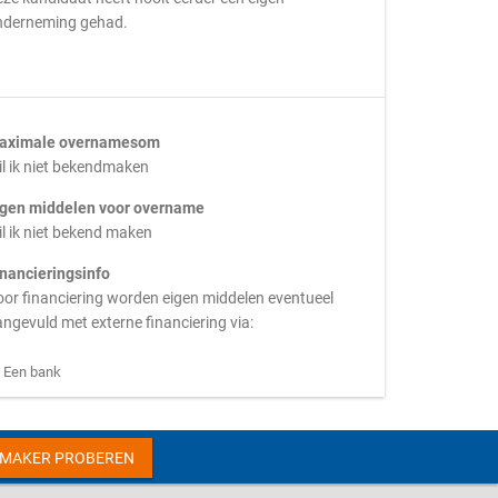
nderneming gehad.
aximale overnamesom
l ik niet bekendmaken
igen middelen voor overname
l ik niet bekend maken
inancieringsinfo
or financiering worden eigen middelen eventueel
ngevuld met externe financiering via:
Een bank
HMAKER PROBEREN