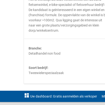
fietsenwinkel, e-bike-specialist of fietsverhuur bedrijf 
De kandidaat is geïnteresseerd in een eigen winkel en
(franchise) formule. De oppervlakte van de winkel is b
voorkeur >100m2. Qua ligging gaat de interesse uit
naar een grote plaats/verzorgingsgebied en klein
dorp/winkelcentrum.
Branche:
Detailhandel non food
Soort bedrijf:
Tweewielerspeciaalzaak
dashboard
Uw dashboard: Gratis aanmelden als verkoper
M