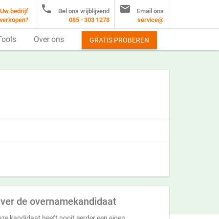


Uw bedrijf
Bel ons vrijblijvend
Email ons
verkopen?
085 - 303 1278
service@
Tools
Over ons
GRATIS PROBEREN
ver de overnamekandidaat
ze kandidaat heeft nooit eerder een eigen