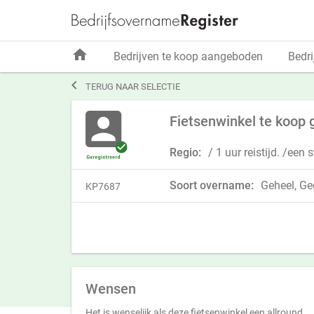
home
Bedrijven te koop aangeboden
Bedri

TERUG NAAR SELECTIE
Fietsenwinkel te koop 
Regio:
/ 1 uur reistijd. /een
Soort overname:
Geheel, Ged
KP7687
Wensen
Het is wenselijk als deze fietsenwinkel een allround