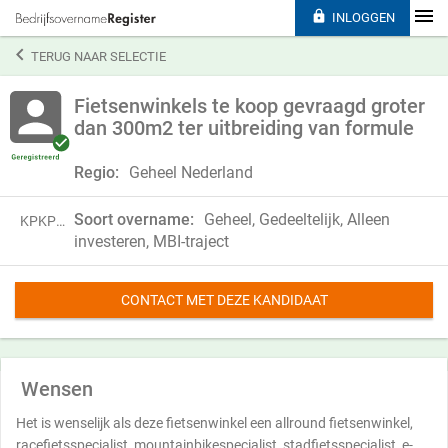

INLOGGEN

TERUG NAAR SELECTIE
Fietsenwinkels te koop gevraagd groter
dan 300m2 ter uitbreiding van formule
Regio:
Geheel Nederland
Soort overname:
Geheel, Gedeeltelijk, Alleen
KPKP23HJG88P
investeren, MBI-traject
CONTACT MET DEZE KANDIDAAT
Wensen
Het is wenselijk als deze fietsenwinkel een allround fietsenwinkel,
racefietsspecialist, mountainbikespecialist, stadfietsspecialist, e-