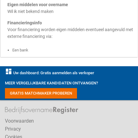
Eigen middelen voor overname
Wil ik niet bekend maken
Financieringsinfo
Voor financiering worden eigen middelen eventueel aangevuld met
externe financiering via:
Een bank
dashboard
Uw dashboard: Gratis aanmelden als verkoper
MEER VERGELIJKBARE KANDIDATEN ONTVANGEN?
GRATIS MATCHMAKER PROBEREN
Voorwaarden
Privacy
Cookies