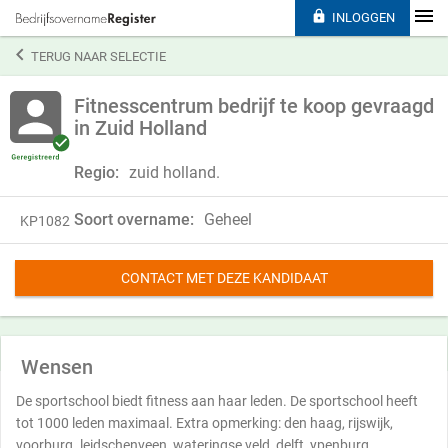

INLOGGEN

TERUG NAAR SELECTIE
Fitnesscentrum bedrijf te koop gevraagd
in Zuid Holland
Regio:
zuid holland.
Soort overname:
Geheel
KP1082
CONTACT MET DEZE KANDIDAAT
Wensen
De sportschool biedt fitness aan haar leden. De sportschool heeft
tot 1000 leden maximaal. Extra opmerking: den haag, rijswijk,
voorburg. leidschenveen, wateringse veld, delft, ypenburg,