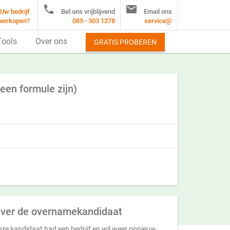


Uw bedrijf
Bel ons vrijblijvend
Email ons
verkopen?
085 - 303 1278
service@
Tools
Over ons
GRATIS PROBEREN
een formule zijn)
ver de overnamekandidaat
ze kandidaat had een bedrijf en wil weer opnieuw