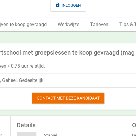

INLOGGEN
jven te koop gevraagd
Werkwijze
Tarieven
Tips & 
tschool met groepslessen te koop gevraagd (mag 
n / 0,75 uur reistijd.
, Geheel, Gedeeltelijk
CONTACT MET DEZE KANDIDAAT
Details
O
r
Stabiel
De