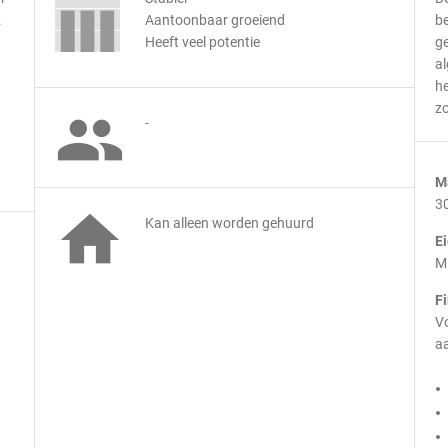
.
Aantoonbaar groeiend
b
Heeft veel potentie
ge
a
he
zo

-
M
3

Kan alleen worden gehuurd
E
M
F
Vo
aa