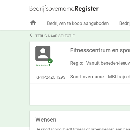
home
Bedrijven te koop aangeboden
Bedri

TERUG NAAR SELECTIE
Fitnesscentrum en spor
Regio:
Vanuit beneden-leeuwe
Soort overname:
MBI-traject
KPKP24ZCH29S
Wensen
De sportschool biedt fitness of groepslessen aan haa