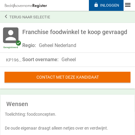

INLOGGEN

TERUG NAAR SELECTIE
Franchise foodwinkel te koop gevraagd
Regio:
Geheel Nederland
Soort overname:
Geheel
KP19680
CONTACT MET DEZE KANDIDAAT
Wensen
Toelichting: foodconcepten.
De oude eigenaar draagt alleen netjes over en verdwijnt.